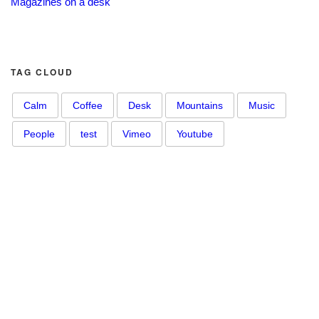
Magazines on a desk
TAG CLOUD
Calm
Coffee
Desk
Mountains
Music
People
test
Vimeo
Youtube