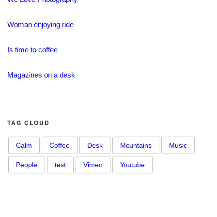
Woman enjoying ride
Is time to coffee
Magazines on a desk
TAG CLOUD
Calm
Coffee
Desk
Mountains
Music
People
test
Vimeo
Youtube