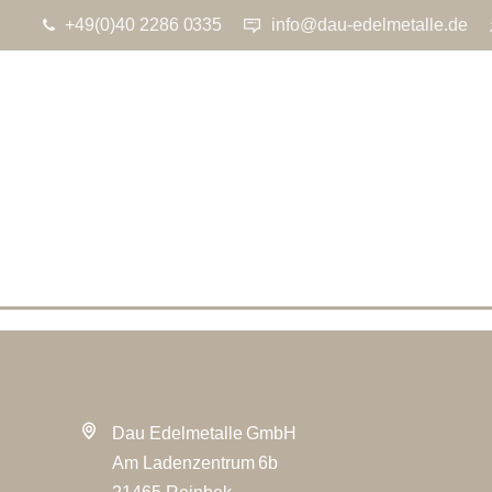
+49(0)40 2286 0335
info@dau-edelmetalle.de
Dau Edelmetalle GmbH
Am Ladenzentrum 6b