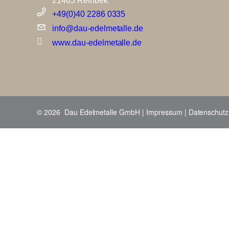
21465 Reinbek
+49(0)40 2286 0335
info@dau-edelmetalle.de
www.dau-edelmetalle.de
© 2026 Dau Edelmetalle GmbH |
Impressum
|
Datenschutz